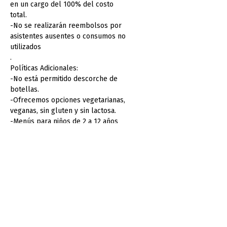
en un cargo del 100% del costo
total.
-No se realizarán reembolsos por
asistentes ausentes o consumos no
utilizados
.
Políticas Adicionales:
-No está permitido descorche de
botellas.
-Ofrecemos opciones vegetarianas,
veganas, sin gluten y sin lactosa.
-Menús para niños de 2 a 12 años
disponible. Mayores de 12 años
cuentan como menú de adultos.
-No se permite la alteración del
mobiliario o decoración sin
aprobación previa.
-En caso de condiciones climáticas
adversas, los montajes en terrazas
pueden reubicarse.
-Ofrecemos servicios adicionales