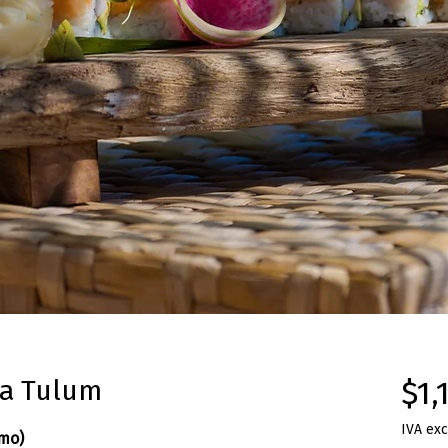
ra Tulum
$1,
IVA exc
imo)