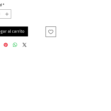
d
*
gar al carrito