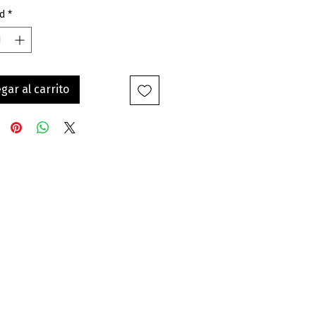
d
*
gar al carrito