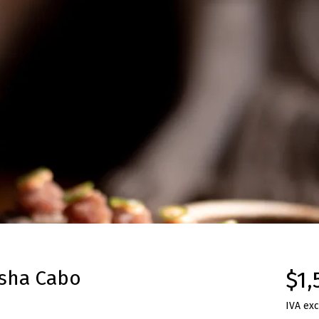
isha Cabo
$1,
IVA exc