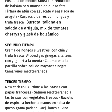
Ensalada de mediterránea con reducción 
de balsámico y mousse de queso feta
· 
Tártara de atún con aguacate y ensalada de 
arúgula · Carpaccio de res con hongos y 
Burrata Italiana en 
trufa fresca
· 
salada de arúgula, mix de tomates 
cherrys y glasé de balsámico 
SEGUNDO TIEMPO
Crema de hongos silvestres, con chía y 
trufa fresca
· Albóndigas griegas a la leña 
con yogourt a la menta · Calamares a la 
parrilla sobre aoli de mayonesa negra · 
Camarónes mediterraneos 
TERCER TIEMPO
New York USDA Prime a las brasas con 
papas francesas · Salmón Mediterráneo a 
las brazas con vegetales frescos · Raviolis 
de espinaca hechos a manos en salsa de 
queso grana padano · Mejillones al vino 