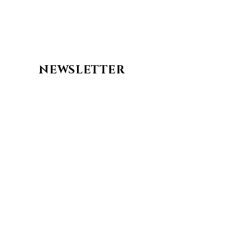
NEWSLETTER
SUSCRÍBETE
SUSCRÍBETE. Recibe las últimas noticias.
Políticas de privacidad.