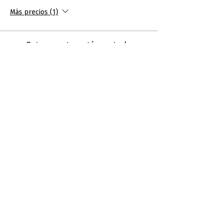
Más precios (1)
Este evento está agotado
Compartir este evento