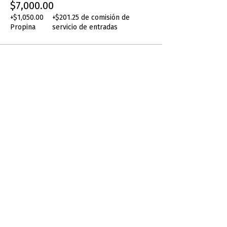
$7,000.00
+$1,050.00
+$201.25 de comisión de
Propina
servicio de entradas
Este evento está agotado
Compartir este evento