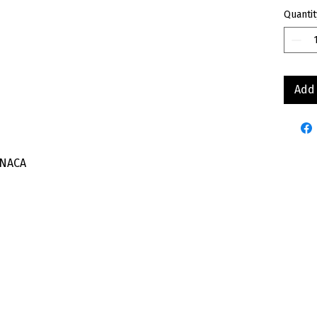
Quantit
Add 
INACA