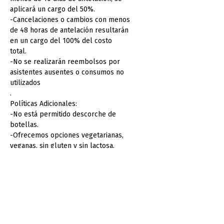
aplicará un cargo del 50%.
-Cancelaciones o cambios con menos
de 48 horas de antelación resultarán
en un cargo del 100% del costo
total.
-No se realizarán reembolsos por
asistentes ausentes o consumos no
utilizados
.
Políticas Adicionales:
-No está permitido descorche de
botellas.
-Ofrecemos opciones vegetarianas,
veganas, sin gluten y sin lactosa.
-Menús para niños de 2 a 12 años
disponible. Mayores de 12 años
cuentan como menú de adultos.
-No se permite la alteración del
mobiliario o decoración sin
aprobación previa.
-En caso de condiciones climáticas