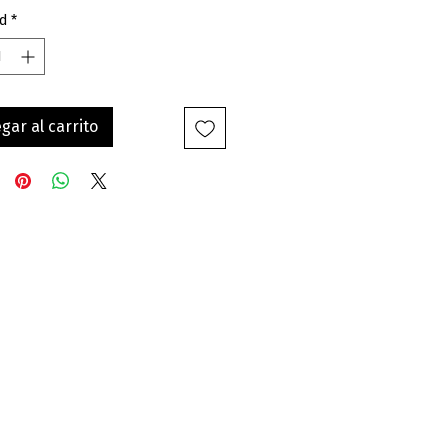
d
*
gar al carrito