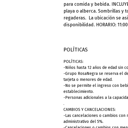
para comida y bebida. INCLUYE
playa o alberca. Sombrillas y to
regaderas. La ubicación se as
disponibilidad. HORARIO: 11:00
POLÍTICAS
POLÍTICAS:
-Niños hasta 12 años de edad sin co
-Grupo RosaNegra se reserva el dere
tarjeta o menores de edad.
-No se permite el ingreso con bebi
establecimiento.
-Personas adicionales a la capacid
.
CAMBIOS Y CANCELACIONES:
-Las cancelaciones o cambios con 
administrativo del 5%.
-Cancelaciones o cambios con meno