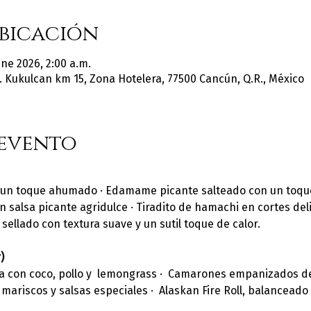
bicación
ene 2026, 2:00 a.m.
 Kukulcan km 15, Zona Hotelera, 77500 Cancún, Q.R., México
 evento
 un toque ahumado · Edamame picante salteado con un toque p
 salsa picante agridulce · Tiradito de hamachi en cortes deli
sellado con textura suave y un sutil toque de calor.
)
con coco, pollo y  lemongrass ·  Camarones empanizados de t
ariscos y salsas especiales ·  Alaskan Fire Roll, balanceado 