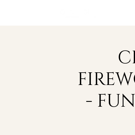
C
FIREW
- FU