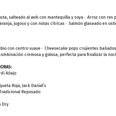
ta, salteado al wok con mantequilla y soya ·  Arroz con res p
aranja, jugoso y con notas cítricas ·  Salmón glaseado en osti
io con centro suave ·  Cheesecake pops crujientes bañados e
ombinación cremosa y golosa, perfecta para finalizar la noc
HORAS:
rdí Añejo
queta Roja, Jack Daniel’s
 Tradicional Reposado
 Dry