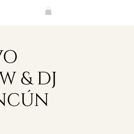
VO
W & DJ
ANCÚN