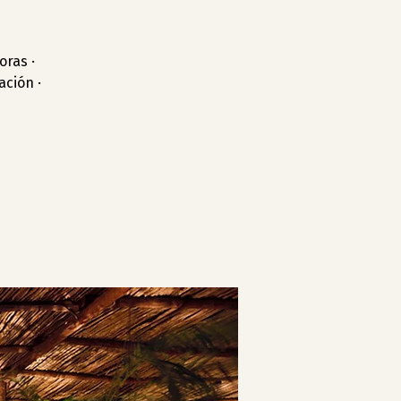
oras ·
ción ·