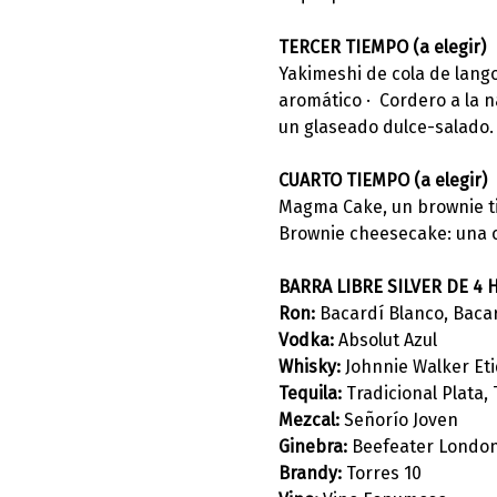
TERCER TIEMPO (a elegir)
Yakimeshi de cola de langos
aromático ·  Cordero a la n
un glaseado dulce-salado.
CUARTO TIEMPO (a elegir)
Magma Cake, un brownie tib
Brownie cheesecake: una c
BARRA LIBRE SILVER DE 4 
Ron: 
Bacardí Blanco, Baca
Vodka:
 Absolut Azul
Whisky: 
Johnnie Walker Eti
Tequila: 
Tradicional Plata,
Mezcal: 
Señorío Joven
Ginebra: 
Beefeater London
Brandy:
 Torres 10