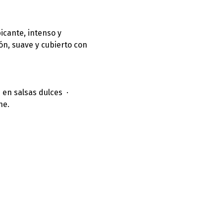
icante, intenso y 
ón, suave y cubierto con 
n salsas dulces  ·  
he.