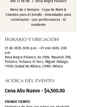
mié 31 de dic
  |  
Rosa Negra Polanco
Menú de 4 tiempos · Copa de Moët &
Chandon para el brindis · Amenidades para
celebración · Live performances · DJ
residente
Horario y ubicación
31 dic 2025, 8:00 p.m. – 01 ene 2026, 2:00
a.m.
Rosa Negra Polanco, Av. Pdte. Masaryk 298,
Polanco, Polanco IV Secc, Miguel Hidalgo,
11550 Ciudad de México, CDMX, México
Acerca del evento
Cena Año Nuevo - $4,500.00
PRIMER TIEMPO
Ventresca de atún con wagyu jus ahumado 