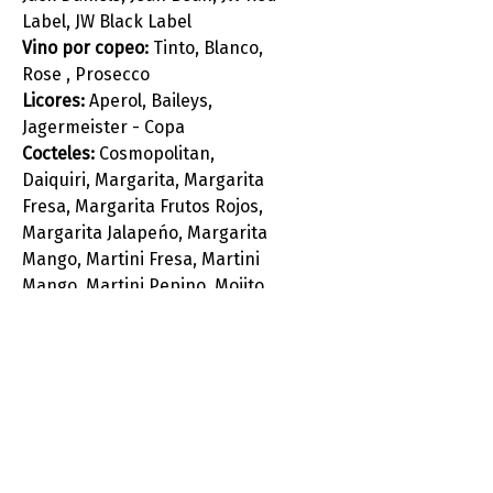
Label, JW Black Label
Vino por copeo:
Tinto, Blanco,
Rose , Prosecco
Licores:
Aperol, Baileys,
Jagermeister - Copa
Cocteles:
Cosmopolitan,
Daiquiri, Margarita, Margarita
Fresa, Margarita Frutos Rojos,
Margarita Jalapeńo, Margarita
Mango, Martini Fresa, Martini
Mango, Martini Pepino, Mojito,
Paloma, Pińa Colada, Sangria
Jugo Refrescos Agua Mineral
Cerveza local