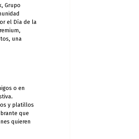
k, Grupo 
munidad 
r el Día de la 
premium, 
tos, una 
igos o en 
tiva.
s y platillos 
ibrante que 
enes quieren 