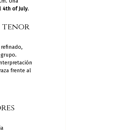
.m. Una 
l 
4th of July
.
 tenor 
refinado, 
 grupo.
nterpretación 
aza frente al 
res 
ia 