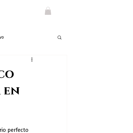
vo
nco
 en
rio perfecto 