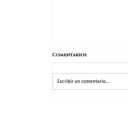
Comentarios
Escribir un comentario...
4th of July en Cabo San
Lucas: celebra en Hotel
ME Cabo