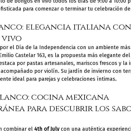
lo de bongós en vivo todos los días de 9:00 a 10:00 p
ofisticada para comenzar o terminar tu celebración de
anco: elegancia italiana con
 vivo
por el Día de la Independencia con un ambiente más 
Emilio Castelar 163, es la propuesta más elegante del
estaca por pastas artesanales, mariscos frescos y la i
 acompañado por violín. Su jardín de invierno con terr
ente ideal para parejas y celebraciones íntimas.
lanco: cocina mexicana 
nea para descubrir los sabo
n combinar el 
4th of July
 con una auténtica experienc