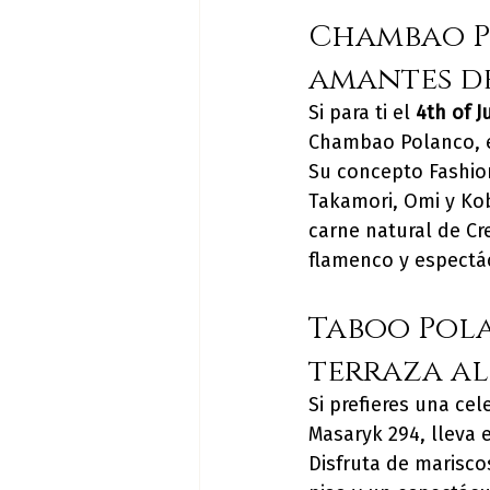
Chambao Po
amantes d
Si para ti el 
4th of J
Chambao Polanco, e
Su concepto Fashion
Takamori, Omi y Ko
carne natural de Cr
flamenco y espectác
Taboo Pola
terraza al 
Si prefieres una ce
Masaryk 294, lleva e
Disfruta de marisco