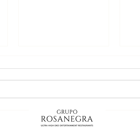
Celebra el Día del
Día
Padre 2026 con Grupo
en 
Rosa Negra en Cancún
res
dob