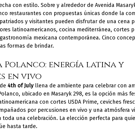
fecha con estilo. Sobre y alrededor de Avenida Masary
nco restaurantes con propuestas únicas donde la co
atriados y visitantes pueden disfrutar de una cena po
ores latinoamericanos, cocina mediterránea, cortes 
 o gastronomía mexicana contemporánea. Cinco concep
s formas de brindar.
 Polanco: energía latina y 
s en vivo
de 
4th of July
 llena de ambiente para celebrar con am
olanco, ubicado en Masaryk 298, es la opción más fes
latinoamericana con cortes USDA Prime, ceviches fresco
ompañados por percusiones en vivo y una atmósfera v
n toda una celebración. La elección perfecta para qui
úe hasta tarde.