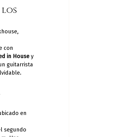
los 
khouse, 
e con 
ed in House
 y 
n guitarrista 
lvidable.
 
ubicado en 
el segundo 