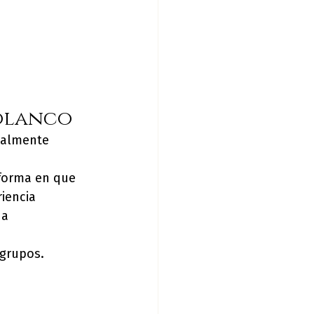
Polanco
ialmente 
 forma en que 
iencia 
a 
 grupos.