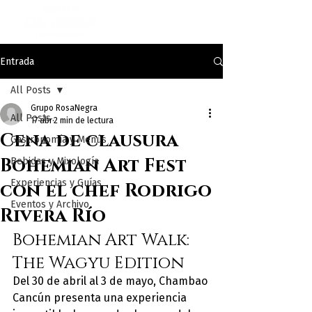
Entrada
All Posts
Grupo RosaNegra
All Posts
17 abr
2 min de lectura
Cena de clausura
Gastronomía y Menús
Bohemian Art Fest
Bebidas y Mixología
Experiencias y Guías
con el chef Rodrigo
Eventos y Archivo
Rivera Río
Bohemian Art Walk: 
The Wagyu Edition
Del 30 de abril al 3 de mayo, Chambao 
Cancún presenta una experiencia 